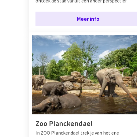
ontdek de stad vanuit een ander perspectief.
Meer info
Zoo Planckendael
In ZOO Planckendael trek je van het ene