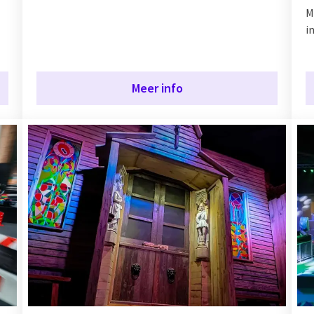
M
i
Meer info