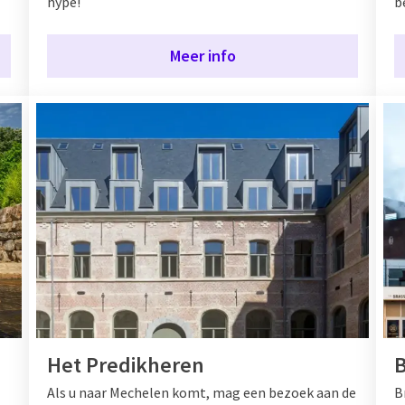
hype!
b
Meer info
Het Predikheren
B
Als u naar Mechelen komt, mag een bezoek aan de
B