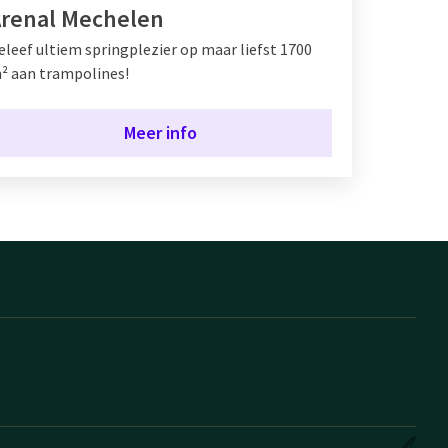
renal Mechelen
eleef ultiem springplezier op maar liefst 1700
² aan trampolines!
Meer info