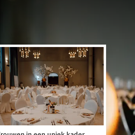
ER
nabij het centrum en
ng en uitstekende
klein.
rouwen in een uniek kader