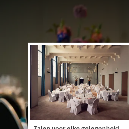
V
Van der Valk Hotel 
vlot bereikbaar 
berei
Zalen voor elke gelegenheid