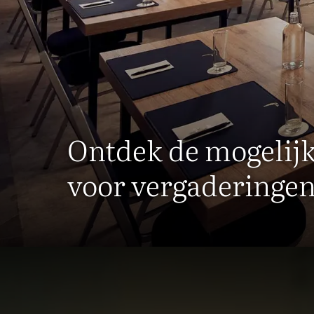
Ontdek de mogelij
voor vergaderinge
V