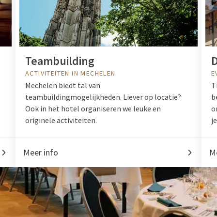
Teambuilding
D
ACTIVITEITEN IN MECHELEN
E
Mechelen biedt tal van
T
teambuildingmogelijkheden. Liever op locatie?
b
Ook in het hotel organiseren we leuke en
o
originele activiteiten.
j
Meer info
Me