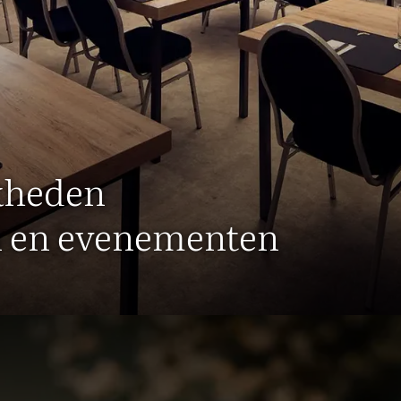
kheden
n en evenementen
ergaderen en feesten in Mechel