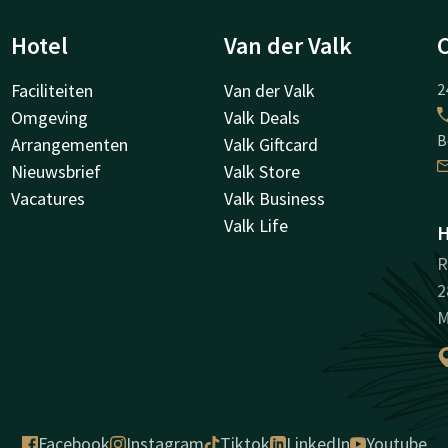
Hotel
Van der Valk
Faciliteiten
Van der Valk
2
Omgeving
Valk Deals
B
Arrangementen
Valk Giftcard
Nieuwsbrief
Valk Store
Vacatures
Valk Business
Valk Life
H
R
2
M
Facebook
Instagram
Tiktok
LinkedIn
Youtube