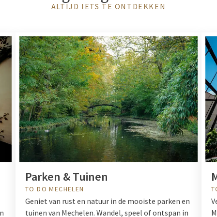
ALTIJD IETS TE ONTDEKKEN
Parken & Tuinen
TO DO MECHELEN
T
Geniet van rust en natuur in de mooiste parken en
V
en
tuinen van Mechelen. Wandel, speel of ontspan in
M