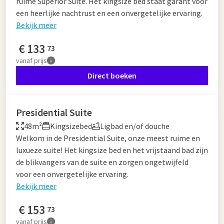
ruime Superior Suite. Het kingsize bed staat garant voor
een heerlijke nachtrust en een onvergetelijke ervaring.
Bekijk meer
€
133
73
vanaf
prijs
Direct boeken
Presidential Suite
48m²
Kingsizebed
Ligbad en/of douche
Welkom in de Presidential Suite, onze meest ruime en
luxueze suite! Het kingsize bed en het vrijstaand bad zijn
de blikvangers van de suite en zorgen ongetwijfeld
voor een onvergetelijke ervaring.
Bekijk meer
€
153
73
vanaf
prijs