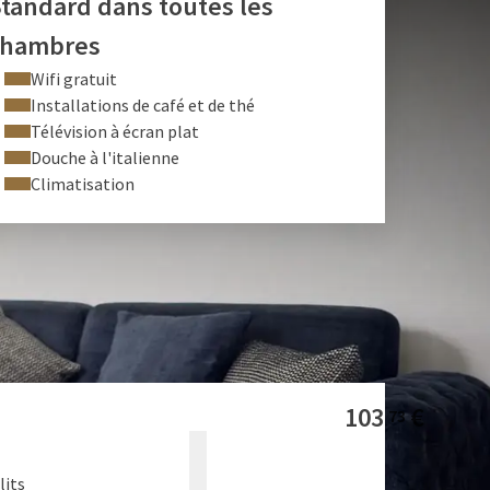
tandard dans toutes les
chambres
Wifi gratuit
Installations de café et de thé
Télévision à écran plat
Douche à l'italienne
Climatisation
103
€
73
lits