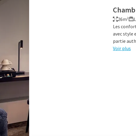
Chamb
26m²
L
Les confor
avec style 
partie aut
Voir plus