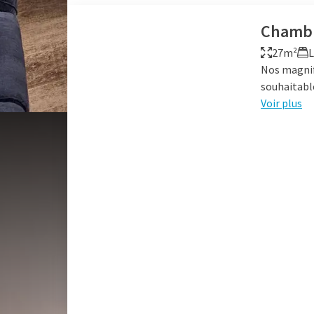
Chambr
27m²
L
Nos magnif
souhaitabl
Voir plus