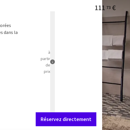
111
€
73
corées
es dans la
à
partir
de
prix
Réservez directement