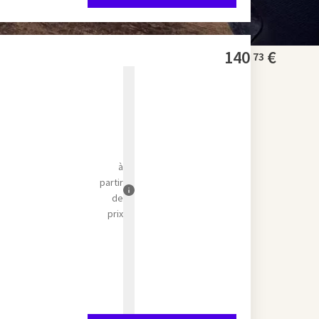
140
€
73
à
partir
de
prix