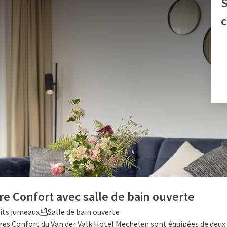
S
frent tout ce dont vous avez besoin pour un séjour relaxant.
 chambres avec vue sur l'ancienne piscine, des chambres
jour, vous pouvez utiliser gratuitement nos installations de
pour un séjour agréable et sans souci.
CHAMBRE D'HÔTEL
e Confort avec salle de bain ouverte
its jumeaux
Salle de bain ouverte
es Confort du Van der Valk Hotel Mechelen sont équipées de deux 