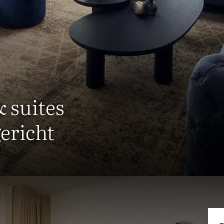
 suites
ericht
e suite à l'hôtel Van der Valk