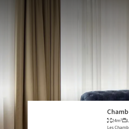
Mechelen
SÉJOUR DE LUXE AU CENTRE DE MALINES
Nos chambres et suites élégantes et confortables of
Vous avez le choix entre des chambres confort, des
supérieures ou l'une de nos suites. Pendant votre sé
remise en forme. Nous vous souhaitons la bienvenue 
Chambr
24m²
L
Les Chambr