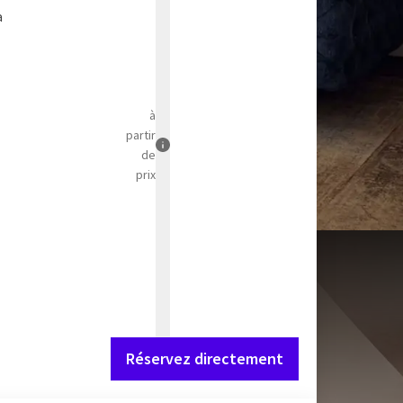
a
à
partir
de
prix
Réservez directement