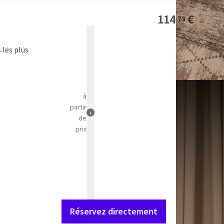
114
€
73
 les plus
à
partir
de
prix
Réservez directement