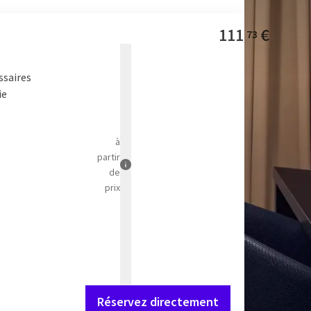
111
€
73
ssaires
ie
à
partir
de
prix
Réservez directement