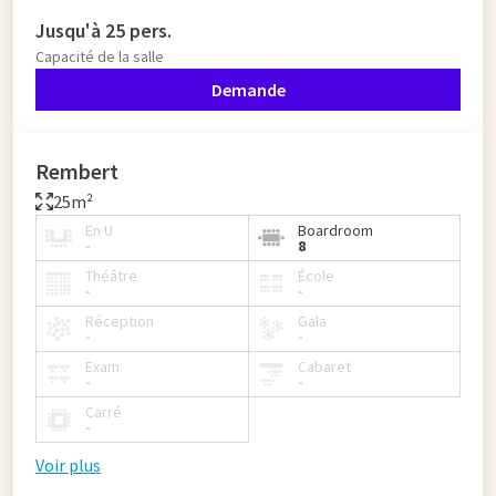
Jusqu'à 25 pers.
Capacité de la salle
Demande
Rembert
25m²
En U
Boardroom
-
8
Théâtre
École
-
-
Réception
Gala
-
-
Exam
Cabaret
-
-
Carré
-
Voir plus