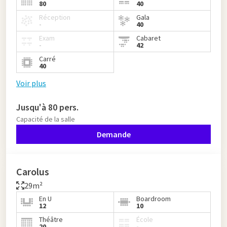
80
40
Réception
Gala
-
40
Exam
Cabaret
-
42
Carré
40
Voir plus
Jusqu'à 80 pers.
Capacité de la salle
Demande
Carolus
29m²
En U
Boardroom
12
10
Théâtre
École
20
-