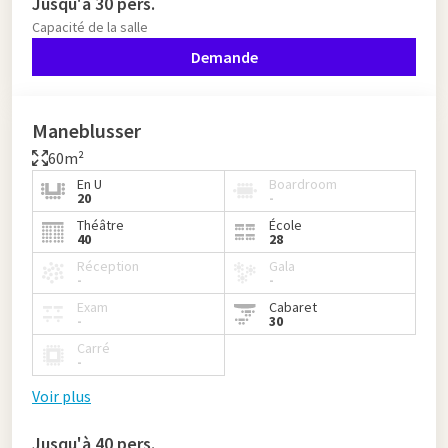
Jusqu'à 30 pers.
Capacité de la salle
Demande
Maneblusser
60m²
En U
Boardroom
20
-
Théâtre
École
40
28
Réception
Gala
-
-
Exam
Cabaret
-
30
Carré
-
Voir plus
Jusqu'à 40 pers.