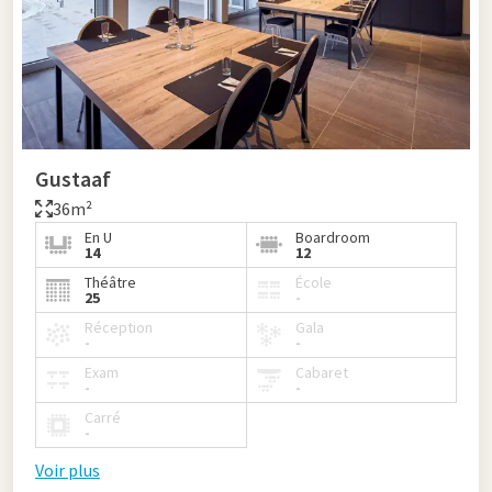
Gustaaf
36m²
En U
Boardroom
14
12
Théâtre
École
25
-
Réception
Gala
-
-
Exam
Cabaret
-
-
Carré
-
Voir plus