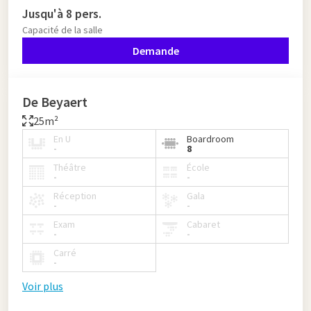
Jusqu'à 8 pers.
Capacité de la salle
Demande
De Beyaert
25m²
En U
Boardroom
-
8
Théâtre
École
-
-
Réception
Gala
-
-
Exam
Cabaret
-
-
Carré
-
Voir plus