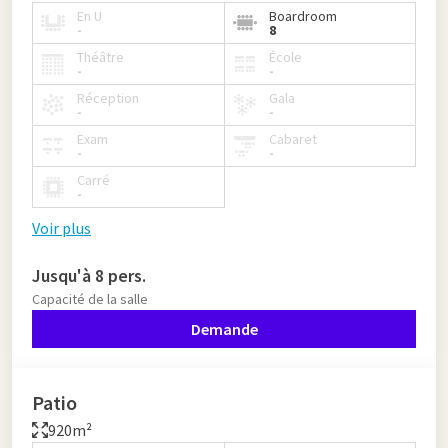
En U
Boardroom
-
8
Théâtre
École
-
-
Réception
Gala
-
-
Exam
Cabaret
-
-
Carré
-
Voir plus
Jusqu'à 8 pers.
Capacité de la salle
Demande
Patio
920m²