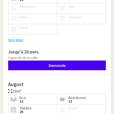
Réception
Gala
-
-
Exam
Cabaret
-
-
Carré
-
Voir plus
Jusqu'à 20 pers.
Capacité de la salle
Demande
August
33m²
En U
Boardroom
12
12
Théâtre
École
25
-