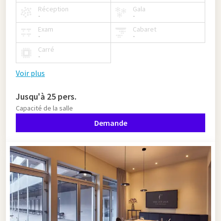
Réception
Gala
-
-
Exam
Cabaret
-
-
Carré
-
Voir plus
Jusqu'à 25 pers.
Capacité de la salle
Demande