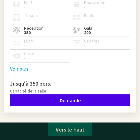
En U
Boardroom
-
-
Théâtre
École
-
-
Réception
Gala
350
200
Exam
Cabaret
-
-
Carré
-
Voir plus
Jusqu'à 350 pers.
Capacité de la salle
Demande
Vers le haut