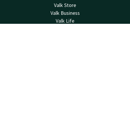
Valk Store
Valk Business
Valk Life
Contacter
Contact
Compte
FR
Disponible au téléphone 24h/24 au tarif local
+32 15 65 01 65
Réserver
Disponible par e-mail
info@hotel-mechelen.be
Hotel Mechelen
Rode kruisplein 1-4
2800 Mechelen
Mechelen
Calculer un itinéraire