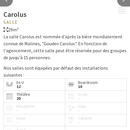
MENU
Carolus
SALLE
29m²
La salle Carolus est nommée d'après la bière mondialement
connue de Malines, "Gouden Carolus". En fonction de
l'agencement, cette salle peut être réservée pour des groupes
de jusqu'à 15 personnes.
Nos salles sont équipées par défaut des installations
suivantes :
En U
Boardroom
Eau
12
10
Bonbons à la menthe
Théâtre
École
20
-
Bloc-notes et stylos
Projecteur et écran de projection ou écran TV
Réception
Gala
-
-
Paperboard
Exam
Cabaret
Wi-Fi gratuit
-
-