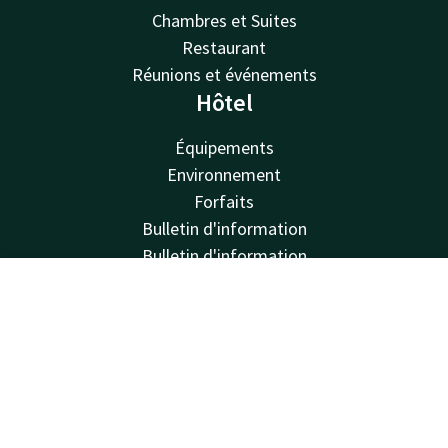
Chambres et Suites
Restaurant
Réunions et événements
Hôtel
Équipements
Environnement
Forfaits
Bulletin d'information
Bulletin d'information
Van der Valk
Contact
Compte
FR
Van der Valk
Réserver
Valk Deals
Valk Giftcard
Valk Store
Valk Business