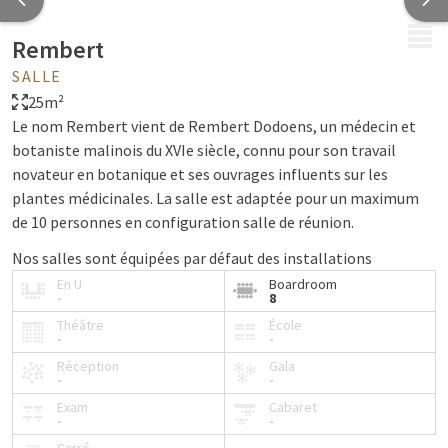
MENU
Rembert
SALLE
25m²
Le nom Rembert vient de Rembert Dodoens, un médecin et
botaniste malinois du XVIe siècle, connu pour son travail
novateur en botanique et ses ouvrages influents sur les
plantes médicinales. La salle est adaptée pour un maximum
de 10 personnes en configuration salle de réunion.
Nos salles sont équipées par défaut des installations
suivantes :
En U
Boardroom
-
8
Eau
Théâtre
École
-
-
Bonbons à la menthe
Bloc-notes et stylos
Réception
Gala
-
-
Projecteur et écran de projection ou écran TV
Exam
Cabaret
Paperboard
-
-
Wi-Fi gratuit