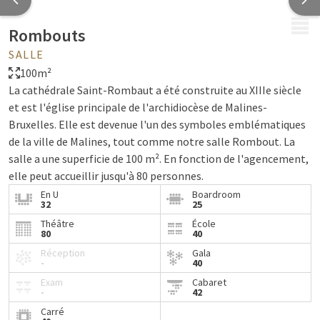
MENU
Rombouts
SALLE
100m²
La cathédrale Saint-Rombaut a été construite au XIIIe siècle
et est l'église principale de l'archidiocèse de Malines-
Bruxelles. Elle est devenue l'un des symboles emblématiques
de la ville de Malines, tout comme notre salle Rombout. La
salle a une superficie de 100 m². En fonction de l'agencement,
elle peut accueillir jusqu'à 80 personnes.
En U
Boardroom
Nos salles sont équipées par défaut des installations
32
25
suivantes :
Théâtre
École
80
40
Eau
Réception
Gala
Bonbons à la menthe
-
40
Bloc-notes et stylos
Exam
Cabaret
-
42
Projecteur et écran de projection ou écran TV
Carré
Paperboard