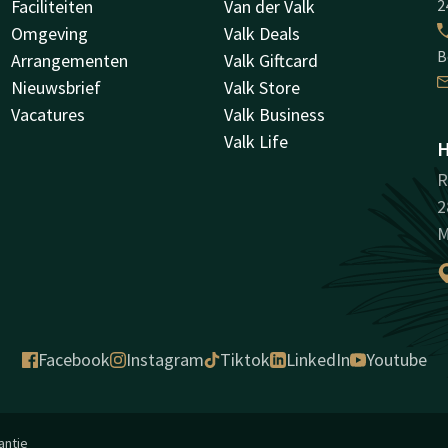
Faciliteiten
Van der Valk
2
Omgeving
Valk Deals
B
Arrangementen
Valk Giftcard
Nieuwsbrief
Valk Store
Vacatures
Valk Business
Valk Life
H
R
2
M
Facebook
Instagram
Tiktok
LinkedIn
Youtube
antie