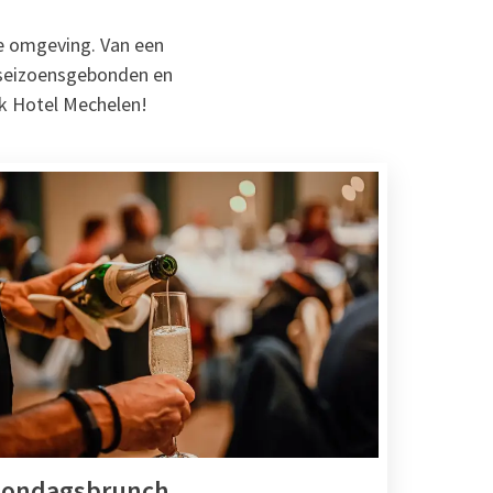
lle omgeving. Van een
e, seizoensgebonden en
lk Hotel Mechelen!
Zondagsbrunch