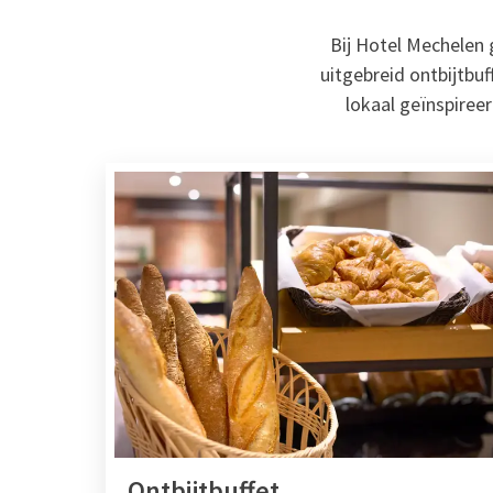
Bij Hotel Mechelen g
uitgebreid ontbijtbuf
lokaal geïnspiree
Ontbijtbuffet