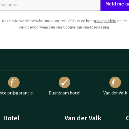
Meld me a
Deze site wordt beschermd door reCAPTCHA en het
privacybeleid
en de
servicevoorwaarden
van Google zijn van toepassing.
ste prijsgarantie
Duurzaam hotel
Van der Valk
Hotel
Van der Valk