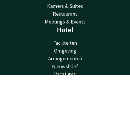
Kamers & Suites
Restaurant
Meetings & Events
Hotel
Faciliteiten
Omgeving
Arrangementen
Nieuwsbrief
Vacatures
Van der Valk
Contact
Account
NL
Van der Valk
Boek nu
Valk Deals
Valk Giftcard
Valk Store
Valk Business