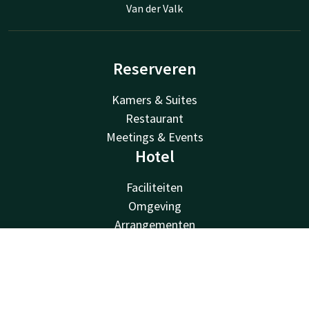
Van der Valk
Reserveren
Kamers & Suites
Restaurant
Meetings & Events
Hotel
Faciliteiten
Omgeving
Arrangementen
Nieuwsbrief
Contact
Account
NL
Vacatures
Van der Valk
Boek nu