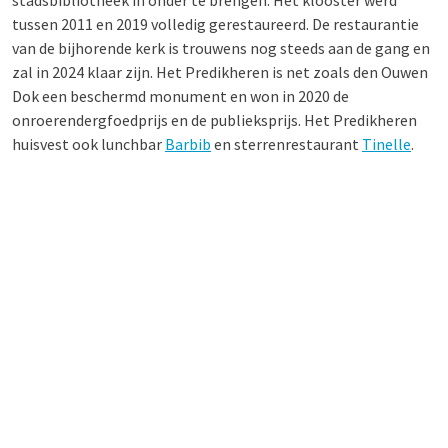
stadsbibliotheek in onder te brengen. Het klooster werd
tussen 2011 en 2019 volledig gerestaureerd. De restaurantie
van de bijhorende kerk is trouwens nog steeds aan de gang en
zal in 2024 klaar zijn. Het Predikheren is net zoals den Ouwen
Dok een beschermd monument en won in 2020 de
onroerendergfoedprijs en de publieksprijs. Het Predikheren
huisvest ook lunchbar
Barbib
en sterrenrestaurant
Tinelle
.