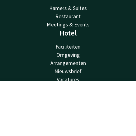
Kamers & Suites
Restaurant
Meetings & Events
Hotel
Faciliteiten
Omgeving
Arrangementen
Nieuwsbrief
Vacatures
Van der Valk
Contact
Account
NL
Van der Valk
Boek nu
Valk Deals
Valk Giftcard
Valk Store
Valk Business