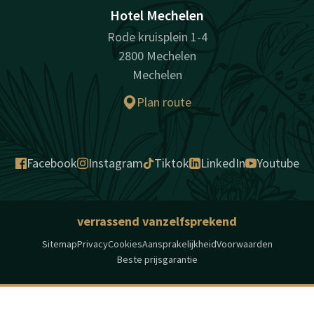
Hotel Mechelen
Rode kruisplein 1-4
2800 Mechelen
Mechelen
Plan route
Facebook
Instagram
Tiktok
LinkedIn
Youtube
verrassend vanzelfsprekend
Sitemap
Privacy
Cookies
Aansprakelijkheid
Voorwaarden
Beste prijsgarantie