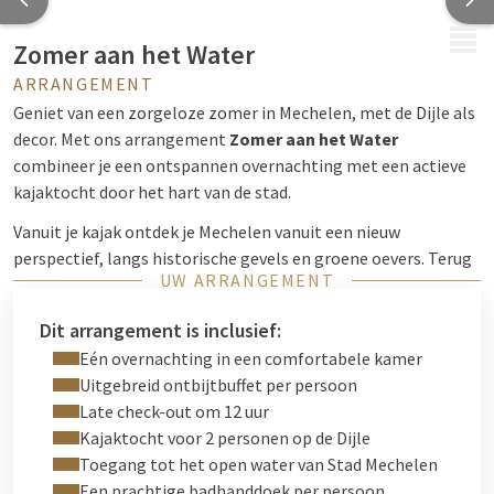
MENU
Zomer aan het Water
ARRANGEMENT
Geniet van een zorgeloze zomer in Mechelen, met de Dijle als
decor. Met ons arrangement
Zomer aan het Water
combineer je een ontspannen overnachting met een actieve
kajaktocht door het hart van de stad.
Vanuit je kajak ontdek je Mechelen vanuit een nieuw
perspectief, langs historische gevels en groene oevers. Terug
UW ARRANGEMENT
in het hotel wacht het comfort van Van der Valk: een
verzorgde kamer, een rijkelijk ontbijt en de rust om de zomer
Dit arrangement is inclusief:
ten volle te beleven.
Eén overnachting in een comfortabele kamer
Uitgebreid ontbijtbuffet per persoon
Late check-out om 12 uur
Kajaktocht voor 2 personen op de Dijle
Toegang tot het open water van Stad Mechelen
Een prachtige badhanddoek per persoon