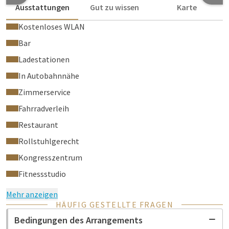
Ausstattungen
Gut zu wissen
Karte
Kostenloses WLAN
Bar
Ladestationen
In Autobahnnähe
Zimmerservice
Fahrradverleih
Restaurant
Rollstuhlgerecht
Kongresszentrum
Fitnessstudio
Mehr anzeigen
HÄUFIG GESTELLTE FRAGEN
Bedingungen des Arrangements