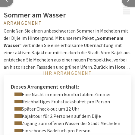
MENÜ
Sommer am Wasser
ARRANGEMENT
Genießen Sie einen unbeschwerten Sommer in Mechelen mit
der Dijle im Hintergrund. Mit unserem Paket „
Sommer am
Wasser
“ verbinden Sie eine erholsame Übernachtung mit
einer aktiven Kajaktour mitten durch die Stadt. Vom Kajak aus
entdecken Sie Mechelen aus einer neuen Perspektive, vorbei
an historischen Fassaden und grünen Ufern. Zurück im Hotel
IHR ARRANGEMENT
Van der Valk erwartet Sie der Komfort eines stilvoll
eingerichteten Zimmers, ein reichhaltiges Frühstück und die
Dieses Arrangement enthält:
Ruhe, um den Sommer in vollen Zügen zu genießen.
Eine Nacht in einem komfortablen Zimmer
Reichhaltiges Frühstücksbuffet pro Person
Später Check-out um 12 Uhr
Kajaktour für 2 Personen auf dem Dijle
Zugang zum offenen Wasser der Stadt Mechelen
Ein schönes Badetuch pro Person