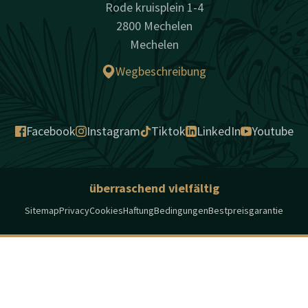
Rode kruisplein 1-4
2800 Mechelen
Mechelen
Wegbeschreibung
Facebook
Instagram
Tiktok
LinkedIn
Youtube
überraschend vielfältig
Sitemap
Privacy
Cookies
Haftung
Bedingungen
Bestpreisgarantie