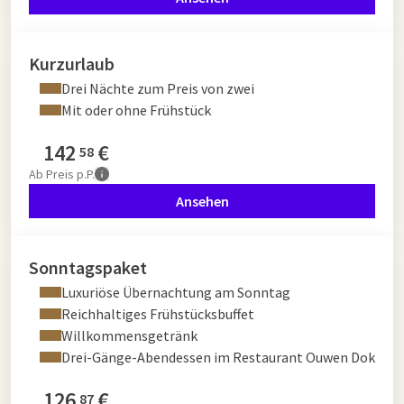
Kurzurlaub
Drei Nächte zum Preis von zwei
Mit oder ohne Frühstück
142
€
58
Ab
Preis p.P.
Ansehen
Sonntagspaket
Luxuriöse Übernachtung am Sonntag
Reichhaltiges Frühstücksbuffet
Willkommensgetränk
Drei-Gänge-Abendessen im Restaurant Ouwen Dok
126
€
87