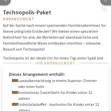
MENÜ
Technopolis-Paket
ARRANGEMENT
Auf der Suche nach einem spannenden Familienabenteuer für
kleine und große Entdecker? Wir bieten einen speziellen
Aufenthalt für alle, die Mechelen auf abenteuerliche und
familienfreundliche Weise entdecken möchten – inklusive
Besuch von Technopolis!
Technopolis ist der ideale Ort für einen Tag voller Spaß und
IHR ARRANGEMENT
Entdeckungen mit der ganzen Familie. Erleben Sie selbst, wie
spannend Wissenschaft und Technologie sein können – mit
Dieses Arrangement enthält:
zahlreichen interaktiven Experimenten, Shows und
Luxusübernachtung in einem Superior-Zimmer
Workshops. Mit unserem
Technopolis-Paket
erhalten Sie
oder einer Suite
einen Gutschein für 25% Rabatt auf Ihr Eintrittsticket!
Kostenloses Zustellbett für Kinder unter 12
Nach einem ereignisreichen Tag in Technopolis können Sie
Jahren
sich in unseren komfortablen Zimmern entspannen, die alles
Frühstücksbuffet - kostenlos für Kinder unter 12
bieten, was Sie für einen gelungenen Familienurlaub
Jahren