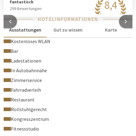
8,4
Fantastisch
299 Bewertungen
HOTELINFORMATIONEN
Ausstattungen
Gut zu wissen
Karte
Kostenloses WLAN
Bar
Ladestationen
In Autobahnnähe
Zimmerservice
Fahrradverleih
Restaurant
Rollstuhlgerecht
Kongresszentrum
Fitnessstudio