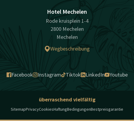
Hotel Mechelen
Rode kruisplein 1-4
2800 Mechelen
Mechelen
Wegbeschreibung
Facebook
Instagram
Tiktok
LinkedIn
Youtube
überraschend vielfältig
Sitemap
Privacy
Cookies
Haftung
Bedingungen
Bestpreisgarantie