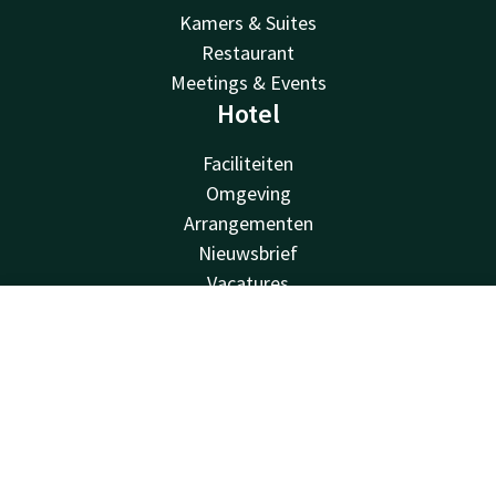
Kamers & Suites
Restaurant
Meetings & Events
Hotel
Faciliteiten
Omgeving
Arrangementen
Nieuwsbrief
Vacatures
Van der Valk
Contact
Account
NL
Van der Valk
Boek nu
Valk Deals
Valk Giftcard
Valk Store
Valk Business