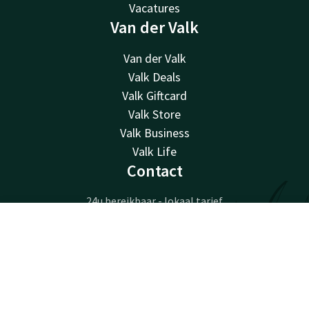
Vacatures
Van der Valk
Van der Valk
Valk Deals
Valk Giftcard
Valk Store
Valk Business
Valk Life
Contact
24u bereikbaar - lokaal tarief
+32 15 65 01 65
Contact
Account
NL
Bereikbaar via mail
info@hotel-mechelen.be
Boek nu
Hotel Mechelen