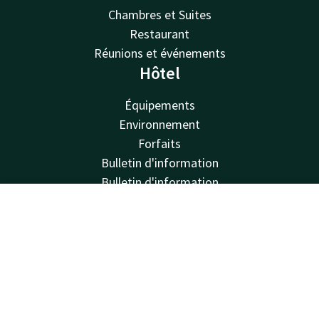
Chambres et Suites
Restaurant
Réunions et événements
Hôtel
Équipements
Environnement
Forfaits
Bulletin d'information
Bulletin d'information
Van der Valk
Contact
Compte
FR
Van der Valk
Réserver
Valk Deals
Valk Giftcard
Valk Store
Valk Business