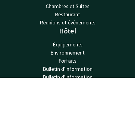
Chambres et Suites
Restaurant
Réunions et événements
Hôtel
Équipements
Environnement
Forfaits
Bulletin d'information
Bulletin d'information
Van der Valk
Contact
Compte
FR
Van der Valk
Réserver
Valk Deals
Valk Giftcard
Valk Store
Valk Business