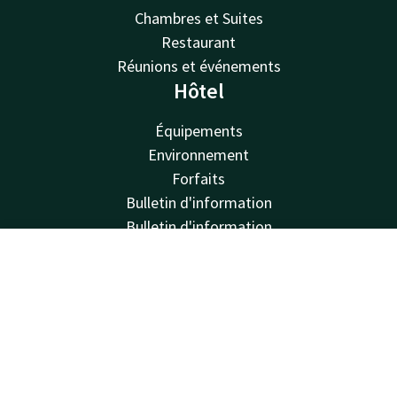
Chambres et Suites
Restaurant
Réunions et événements
Hôtel
Équipements
Environnement
Forfaits
Bulletin d'information
Bulletin d'information
Van der Valk
Contact
Compte
FR
Van der Valk
Réserver
Valk Deals
Valk Giftcard
Valk Store
Valk Business