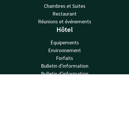
Chambres et Suites
Restaurant
Réunions et événements
Hôtel
Équipements
Environnement
Forfaits
Bulletin d'information
Bulletin d'information
Van der Valk
Contact
Compte
FR
Van der Valk
Réserver
Valk Deals
Valk Giftcard
Valk Store
Valk Business