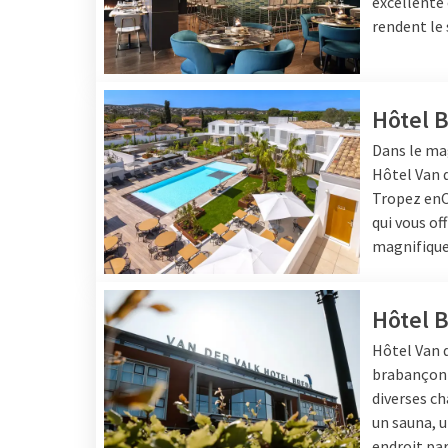
excellente 
rendent le 
Hôtel 
Dans le mag
Hôtel
Van 
Tropez
en
qui vous of
magnifique
Hôtel 
Hôtel
Van d
brabançonn
diverses ch
un sauna, u
endroit par