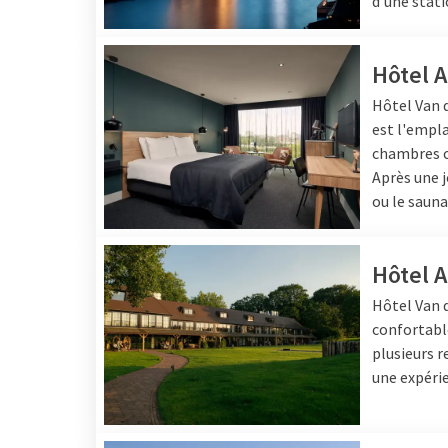
d'une stat
Hôtel 
Hôtel
Van 
est l'empla
chambres c
Après une j
ou le sauna
Hôtel 
Hôtel Van 
confortable
plusieurs r
une expérie