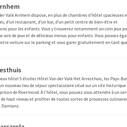
Arnhem
der Valk Arnhem dispose, en plus de chambres d'hôtel spacieuses 
s, d'un restaurant, d'un bar, d'un petit centre de bien-être et
tions pour les enfants. Vous y trouverez notamment un coin jeux p
e aire de jeux et de délicieux menus pour enfants. Vous pouvez é
otre voiture sur le parking et vous garer gratuitement en tant que
esthuis
ueux hôtel 5 étoiles
Hôtel
Van der Valk Het Arresthuis, les Pays-Ba
 nouveau lieu de séjour spectaculaire situé sur un site historique 
prison de Roermond. À l'hôtel, vous pouvez vous attendre à un ser
 de haut niveau et profiter de toutes sortes de prouesses culinaire
t Damianz.
arcarola