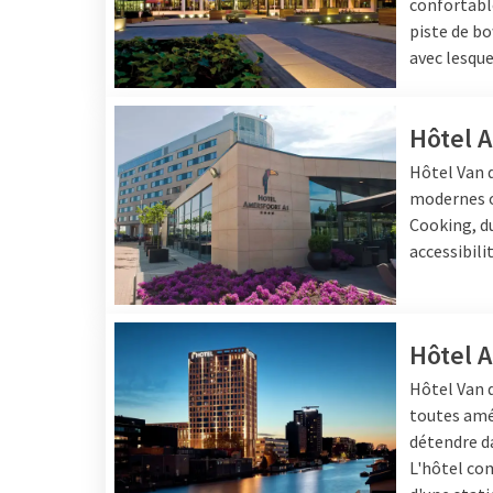
confortable
piste de bo
avec lesque
Hôtel 
Hôtel Van 
modernes o
Cooking, du
accessibili
Hôtel 
Hôtel Van d
toutes amé
détendre da
L'hôtel com