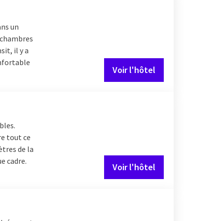
ans un
s chambres
it, il y a
nfortable
Voir l'hôtel
bles.
re tout ce
ètres de la
ue cadre.
Voir l'hôtel