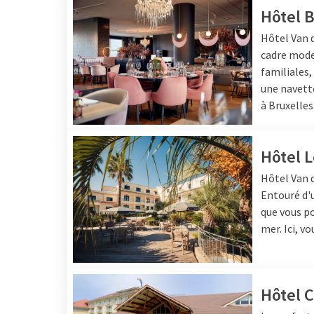
Hôtel B
Hôtel
Van d
cadre mode
familiales, 
une navett
à Bruxelles
Hôtel 
Hôtel
Van 
Entouré d'u
que vous po
mer. Ici, v
Hôtel C