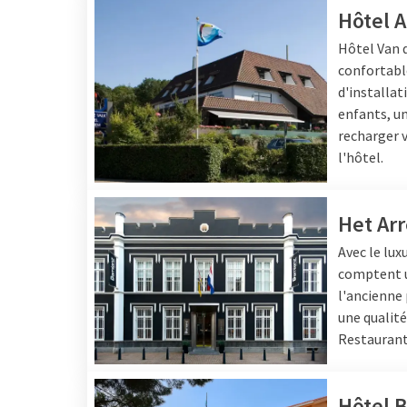
Hôtel 
Hôtel
Van 
confortable
d'installa
enfants, un
recharger v
l'hôtel.
Het Arr
Avec le lux
comptent un
l'ancienne 
une qualité
Restauran
Hôtel B