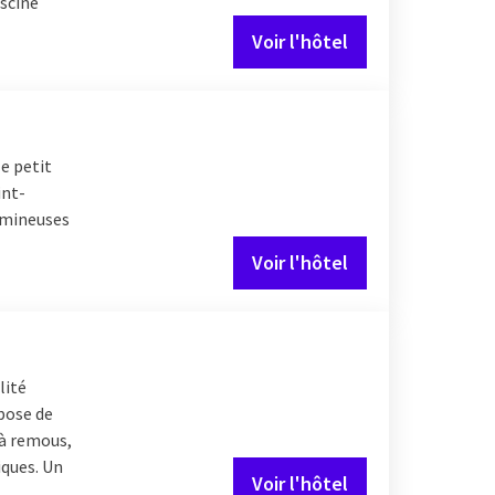
iscine
Voir l'hôtel
le petit
int-
lumineuses
Voir l'hôtel
lité
pose de
 à remous,
iques. Un
Voir l'hôtel