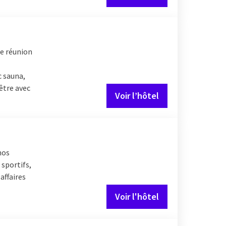
de réunion
c sauna,
être avec
Voir l’hôtel
nos
 sportifs,
affaires
Voir l'hôtel