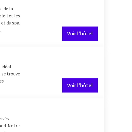
e de la
leil et les
 et du spa.
.
Voir l'hôtel
 idéal
t se trouve
es
Voir l'hôtel
rivés.
Gand. Notre