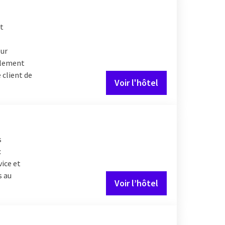
et
our
galement
 client de
Voir l'hôtel
s
:
vice et
s au
Voir l’hôtel