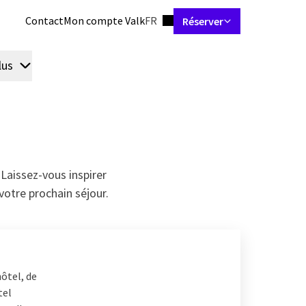
Jeu de langues
Contact
Mon compte Valk
FR
Réserver
lus
Chambres et Suites
Restaurant
Forfaits
Réunions et é
Laissez-vous inspirer
votre prochain séjour.
ôtel, de
tel