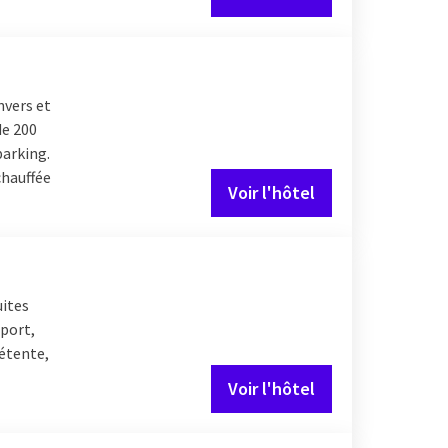
nvers et
de 200
parking.
chauffée
Voir l'hôtel
uites
sport,
détente,
Voir l'hôtel