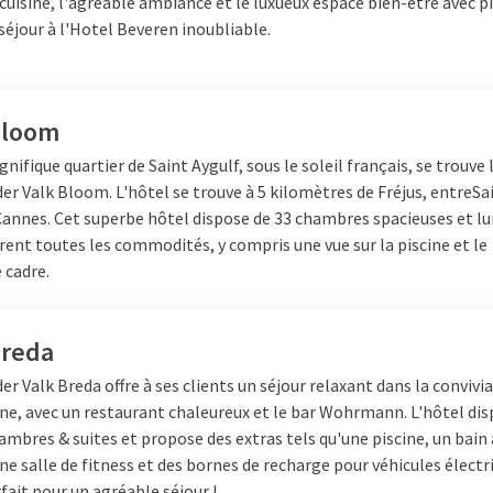
cuisine, l'agréable ambiance et le luxueux espace bien-être avec p
séjour à l'Hotel Beveren inoubliable.
Bloom
nifique quartier de Saint Aygulf, sous le soleil français, se trouve 
der Valk Bloom. L'hôtel se trouve à 5 kilomètres de Fréjus, entre
Sa
Cannes
. Cet superbe hôtel dispose de 33 chambres spacieuses et 
frent toutes les commodités, y compris une vue sur la piscine et le
 cadre.
Breda
er Valk Breda offre à ses clients un séjour relaxant dans la convivia
e, avec un restaurant chaleureux et le bar Wohrmann. L'hôtel dis
ambres & suites et propose des extras tels qu'une piscine, un bain
ne salle de fitness et des bornes de recharge pour véhicules électr
fait pour un agréable séjour !