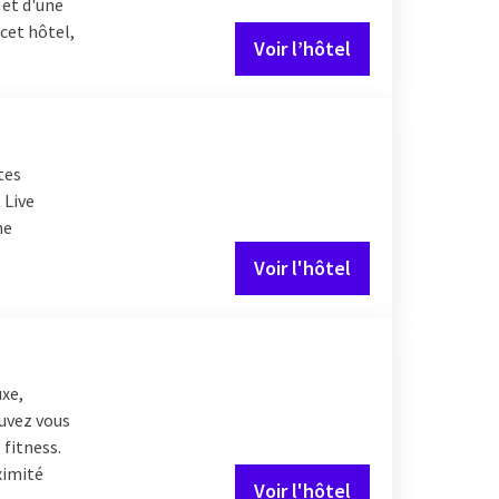
 et d'une
 cet hôtel,
Voir l’hôtel
tes
 Live
ne
Voir l'hôtel
uxe,
uvez vous
 fitness.
ximité
Voir l'hôtel