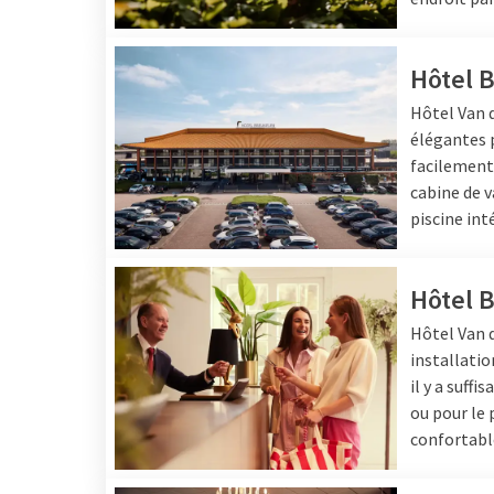
Hôtel 
Hôtel
Van 
élégantes p
facilement 
cabine de v
piscine int
Hôtel 
Hôtel
Van 
installatio
il y a suff
ou pour le 
confortable