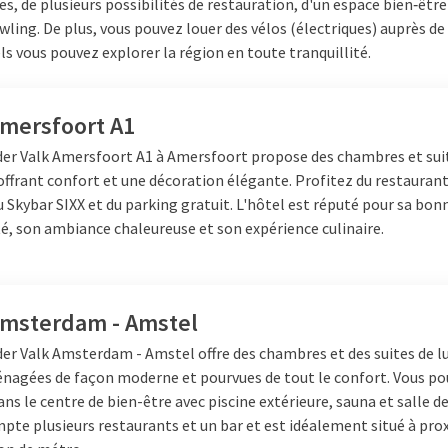
s, de plusieurs possibilités de restauration, d'un espace bien‑être
wling. De plus, vous pouvez louer des vélos (électriques) auprès de
ls vous pouvez explorer la région en toute tranquillité.
Amersfoort A1
der Valk Amersfoort A1 à Amersfoort propose des chambres et sui
ffrant confort et une décoration élégante. Profitez du restaurant
 Skybar SIXX et du parking gratuit. L'hôtel est réputé pour sa bon
té, son ambiance chaleureuse et son expérience culinaire.
Amsterdam - Amstel
er Valk Amsterdam - Amstel offre des chambres et des suites de l
nagées de façon moderne et pourvues de tout le confort. Vous po
ns le centre de bien-être avec piscine extérieure, sauna et salle de
pte plusieurs restaurants et un bar et est idéalement situé à pro