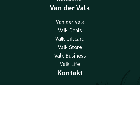
Van der Valk
Van der Valk
Valk Deals
Valk Giftcard
Valk Store
Valk Business
Valk Life
Kontakt
24 Std. erreichbar, lokaler Tarif
+32 15 65 01 65
Kontakt
Account
DE
Per E-Mail erreichbar
info@hotel-mechelen.be
Jetzt buchen
Hotel Mechelen