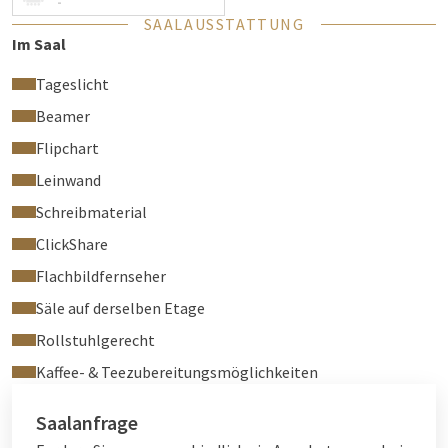
-
Flipchart
SAALAUSSTATTUNG
Kostenloses WLAN
Im Saal
Tageslicht
Beamer
Flipchart
Leinwand
Schreibmaterial
ClickShare
Flachbildfernseher
Säle auf derselben Etage
Rollstuhlgerecht
Kaffee- & Teezubereitungsmöglichkeiten
Saalanfrage