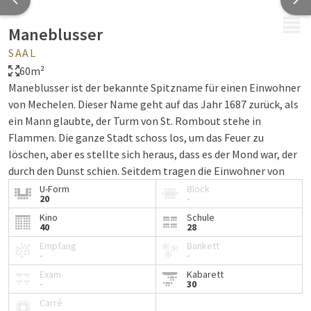
MENÜ
Maneblusser
SAAL
60m²
Maneblusser ist der bekannte Spitzname für einen Einwohner
von Mechelen. Dieser Name geht auf das Jahr 1687 zurück, als
ein Mann glaubte, der Turm von St. Rombout stehe in
Flammen. Die ganze Stadt schoss los, um das Feuer zu
löschen, aber es stellte sich heraus, dass es der Mond war, der
durch den Dunst schien. Seitdem tragen die Einwohner von
Mechelen mit Stolz den Namen Maneblusser.
U-Form
Block
20
-
Unsere Räume sind standardmäßig mit folgenden
Kino
Schule
40
28
Einrichtungen ausgestattet:
Empfang
Bankett
Wasser
-
-
Pfefferminzbonbons
Exam
Kabarett
-
30
Notizblöcke und Stifte
Carré
Beamer und Projektionsleinwand oder TV-Bildschirm