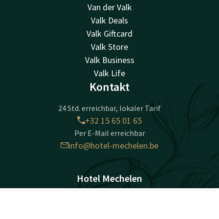
Van der Valk
Valk Deals
Valk Giftcard
Valk Store
Valk Business
Valk Life
Kontakt
24 Std. erreichbar, lokaler Tarif
+32 15 65 01 65
Per E-Mail erreichbar
info@hotel-mechelen.be
Hotel Mechelen
Rode kruisplein 1-4
2800 Mechelen
Kontakt
Account
DE