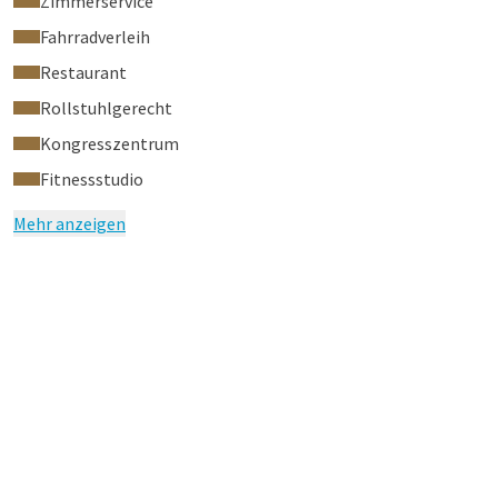
Zimmerservice
Fahrradverleih
Restaurant
Rollstuhlgerecht
Kongresszentrum
Fitnessstudio
Mehr anzeigen