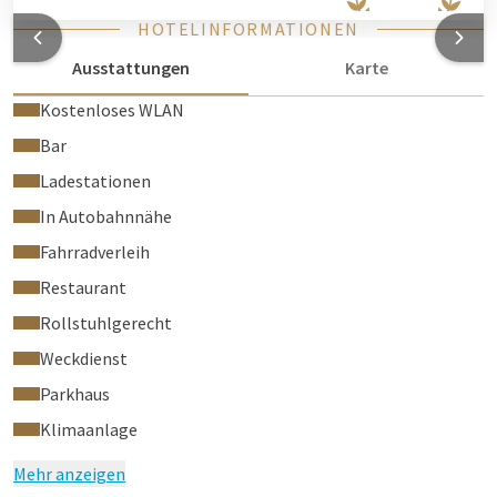
HOTELINFORMATIONEN
Ausstattungen
Karte
Kostenloses WLAN
Bar
Ladestationen
In Autobahnnähe
Fahrradverleih
Restaurant
Rollstuhlgerecht
Weckdienst
Parkhaus
Klimaanlage
Mehr anzeigen