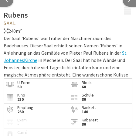
MENÜ
Rubens
SAAL
240m²
Der Saal 'Rubens' war früher der Maschinenraum des
Badehauses. Dieser Saal erhielt seinen Namen 'Rubens' in
Anlehnung an das Gemälde von Pieter Paul Rubens in der
St.
JohannesKirche
in Mechelen. Der Saal hat hohe Wände und
Fenster, durch die viel Tageslicht einfallen kann und eine
magische Atmosphäre entsteht. Eine wunderschöne Kulisse
für Hochzeiten, Firmenveranstaltungen und Tagungen.
U-Form
Block
50
60
Unsere Räume sind standardmäßig mit folgenden
Kino
Schule
230
80
Einrichtungen ausgestattet:
Empfang
Bankett
Wasser
250
140
Pfefferminzbonbons
Exam
Kabarett
-
80
Notizblöcke und Stifte
Carré
Beamer und Projektionsleinwand oder TV-Bildschirm