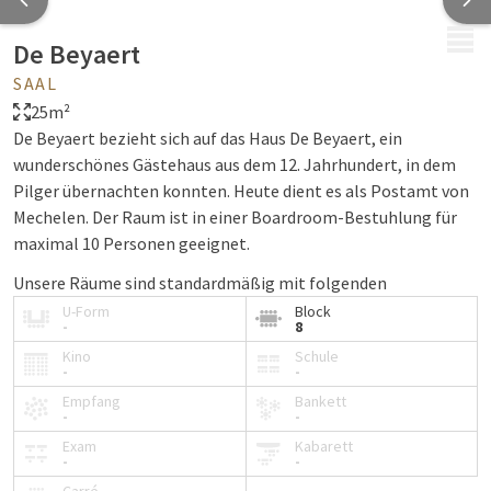
MENÜ
De Beyaert
SAAL
25m²
De Beyaert bezieht sich auf das Haus De Beyaert, ein
wunderschönes Gästehaus aus dem 12. Jahrhundert, in dem
Pilger übernachten konnten. Heute dient es als Postamt von
Mechelen. Der Raum ist in einer Boardroom-Bestuhlung für
maximal 10 Personen geeignet.
Unsere Räume sind standardmäßig mit folgenden
Einrichtungen ausgestattet:
U-Form
Block
-
8
Wasser
Kino
Schule
-
-
Pfefferminzbonbons
Notizblöcke und Stifte
Empfang
Bankett
-
-
Beamer und Projektionsleinwand oder TV-Bildschirm
Exam
Kabarett
Flipchart
-
-
Kostenloses WLAN