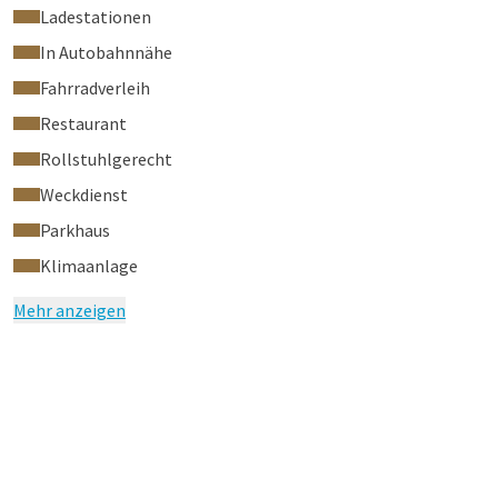
Ladestationen
In Autobahnnähe
Fahrradverleih
Restaurant
Rollstuhlgerecht
Weckdienst
Parkhaus
Klimaanlage
Mehr anzeigen